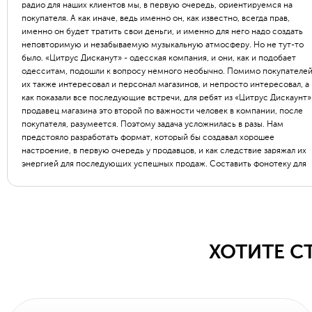
радио для наших клиентов мы, в первую очередь, ориентируемся на
покупателя. А как иначе, ведь именно он, как известно, всегда прав,
именно он будет тратить свои деньги, и именно для него надо создать
неповторимую и незабываемую музыкальную атмосферу. Но не тут-то
было. «Цитрус Дисканут» - одесская компания, и они, как и подобает
одесситам, подошли к вопросу немного необычно. Помимо покупателей
их также интересовал и персонал магазинов, и непросто интересовал, а
как показали все последующие встречи, для ребят из «Цитрус Дискаунт»
продавец магазина это второй по важности человек в компании, после
покупателя, разумеется. Поэтому задача усложнилась в разы. Нам
предстояло разработать формат, который бы создавал хорошее
настроение, в первую очередь у продавцов, и как следствие заряжал их
энергией для последующих успешных продаж. Составить фонотеку для
«Цирус Радио» было несложно, мы быстро определились с форматом,
утвердили музыкальную стилистику и начали формировать музыкальную
базу. Самое же сложное заключалось вот в чём: если программировать
станцию для покупателя, который проводит в магазине в среднем 15-30
минут, то повторяемость музыки не является проблемой, но если целев
аудитория будущей станции слушает бренд-радио 12 часов в сутки, то
ХОТИТЕ С
есть весь рабочий день, то как же не надоесть одной и той же музыкой?
Но для BRN нет ничего невозможного! Для работы с каждым клиентом м
готовы искать индивидуальные пути, поэтому специально для «Цитрус
Радио» мы разработали уникальную систему музыкального
программирования, которая минимизирует повторения и музыка в