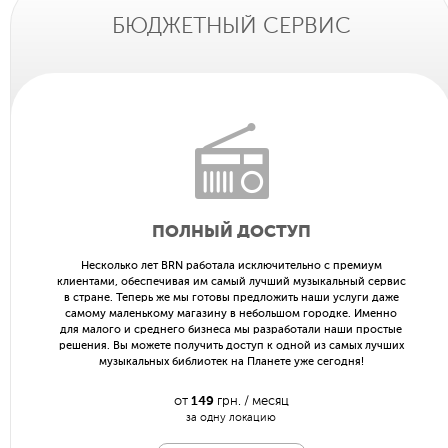
магазине не надоедает. В следующий раз когда зайдёте за новеньким
БЮДЖЕТНЫЙ СЕРВИС
смартфоном в «Цитрус Дискаунт» послушайте заодно и «Цитрус Радио».
ПОЛНЫЙ ДОСТУП
Несколько лет BRN работала исключительно с премиум
клиентами, обеспечивая им самый лучший музыкальный сервис
в стране. Теперь же мы готовы предложить наши услуги даже
самому маленькому магазину в небольшом городке. Именно
для малого и среднего бизнеса мы разработали наши простые
решения. Вы можете получить доступ к одной из самых лучших
музыкальных библиотек на Планете уже сегодня!
от
149
грн. / месяц
за одну локацию